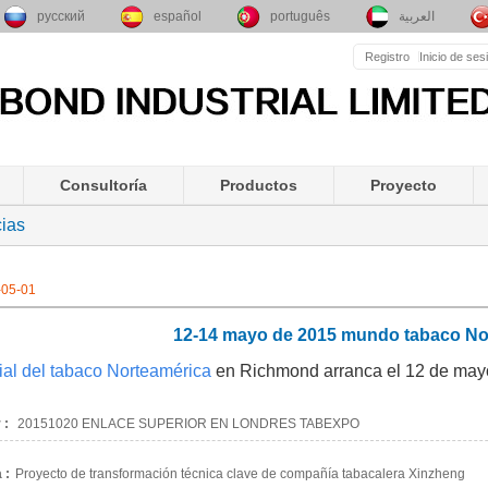
русский
español
português
العربية
Registro
Inicio de ses
Consultoría
Productos
Proyecto
cias
-05-01
12-14 mayo de 2015 mundo tabaco No
al del tabaco Norteamérica
en Richmond arranca el 12 de mayo
 :
20151020 ENLACE SUPERIOR EN LONDRES TABEXPO
 :
Proyecto de transformación técnica clave de compañía tabacalera Xinzheng