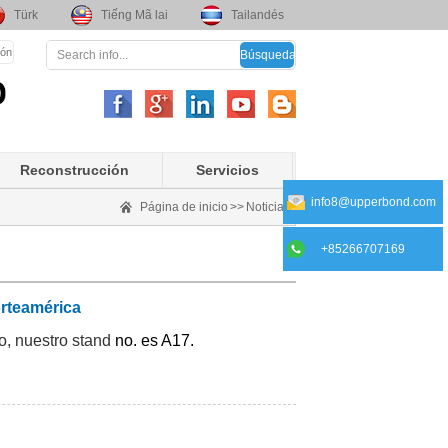
Türk
Tiếng Mã lai
Tailandés
ión
Reconstrucción
Servicios
info8@upperbond.com
Página de inicio
>>
Noticias
+85266707169
rteamérica
, nuestro stand
no. es A17.