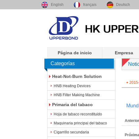
English
français
Deutsch
Página de inicio
Empresa
Categorías
Noti
Heat-Not-Burn Solution
2015
HNB Heating Devices
HNB Filter Making Machine
Primaria del tabaco
Mundi
Hoja de tabaco reconstituido
Anterior
Maquinaria principal del tabaco
Cigarrillo secundaria
Próxima