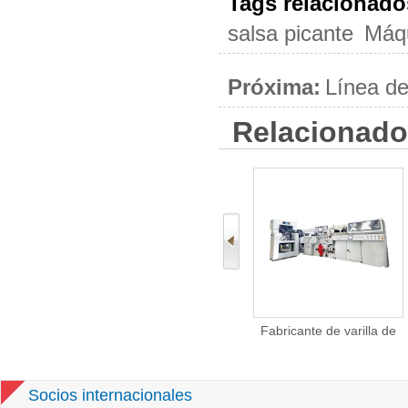
Tags relacionado
salsa picante
Máqu
Próxima:
Línea de
Relacionado
l tabaco
Línea de embalaje duro
Fabricante de varilla de
dora de
paquete de tabaco de
filtro KDF2 tabaco
apper
melaza
cigarrillo (Spuer alta
velocidad)
Socios internacionales