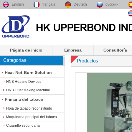
English
français
Deutsch
русский
Página de inicio
Empresa
Consultoría
Categorías
Productos
Heat-Not-Burn Solution
HNB Heating Devices
HNB Filter Making Machine
Primaria del tabaco
Hoja de tabaco reconstituido
Maquinaria principal del tabaco
Cigarrillo secundaria