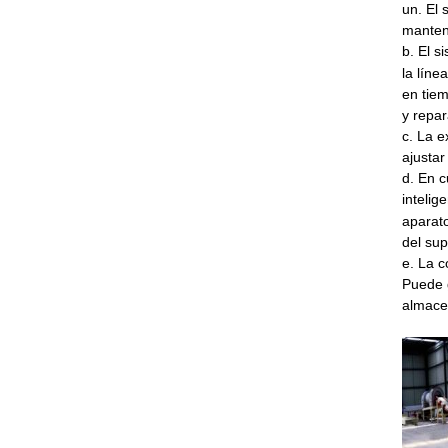
un. El 
manteni
b. El s
la líne
en tie
y repar
c. La e
ajustar
d. En c
intelig
aparat
del sup
e. La c
Puede 
almace