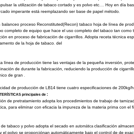
pulsar la utilización de tabaco cortado y es polvo etc.... Hoy en día 
rcado imperante está reemplazando ser base de papel método.
4 balanceo proceso Reconstituted(Recon) tabaco hoja de línea de pro
po completo de equipo que hace el uso completo del tabaco tan
como t
ión en proceso de fabricación de cigarrillos. Adopta
receta técnica esp
ilamento de la hoja de tabaco.
del
a línea de producción tiene las ventajas de la pequeña inversión, prot
inación de
durante la fabricación, reduciendo la producción de cigarril
ico de gran
.
acidad de producción de LB14 tiene cuatro especificaciones de 20
:
ERÍSTICAS principales de
ión de pretratamiento adopta los procedimientos de trabajo de tamizad
ca, para eliminar con eficacia la impureza de la materia prima con el 
o de tabaco y polvo adopta el secado en
clasificación almace
automática
y el polvo se proporciónan automáticamente bajo el control de
de
exact