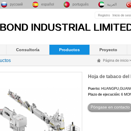
русский
español
português
العربية
Registro
Inicio de ses
Consultoría
Productos
Proyecto
uctos
Página de inicio
Hoja de tabaco del
Puerto:
HUANGPU,GUAN
Plazo de ejecución:
6 MO
Póngase en contacto
con el proveedor