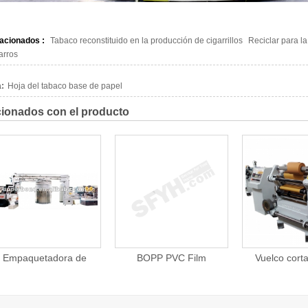
lacionados :
Tabaco reconstituido en la producción de cigarrillos
Reciclar para la
arros
:
Hoja del tabaco base de papel
ionados con el producto
BOPP PVC Film
Vuelco cortadora de
RYO Roll
Automatic Rolling
papel de alta velocidad
Tobacco Po
Machine with Protective
Li
Frame