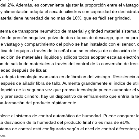
del 2%. Además, es conveniente ajustar
la proporción entre el vástago
 y alimentación
adopta el secado cilindros con capacidad de deshidrat
aterial tiene humedad de no más de 10%, que es fácil ser grinded.
istema de transporte neumático de material y grinded material
sistema 
ión de presión negativa, polvo de dos etapas de descarga, que mejora
de vástago y compartimiento del polvo se han instalado con el sensor,
ica del equipo a través de la señal que se enclavija de colocación de m
edición de materiales líquidos y sólidos todos adoptar escalas elect
ón de salida de materiales a través del control de la conversión de fr
edad después de licuar.
 adopta tecnología avanzada en defibration del vástago. Resistencia 
spués de añadir fibra de tallo. Aumenta grandemente el índice de util
adopción de la segunda vez que prensa tecnología puede aumentar el v
y prensado cilindro, hay un dispositivo de enfriamiento que enfría la
ma-formación del producto rápidamente.
ablece el sistema de control automático de humedad. Puede asegurar 
La desviación de la humedad del producto final no es más de ±1%.
istema de control está configurado según el nivel de control diferentes;
ión.