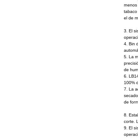
menos 
tabaco
el
de
m
3. El s
operac
4. Bin 
automát
5. La m
precisi
de hum
6. LB14
100% de
7. La 
secado 
de for
8. Est
corte. 
9. El s
operac