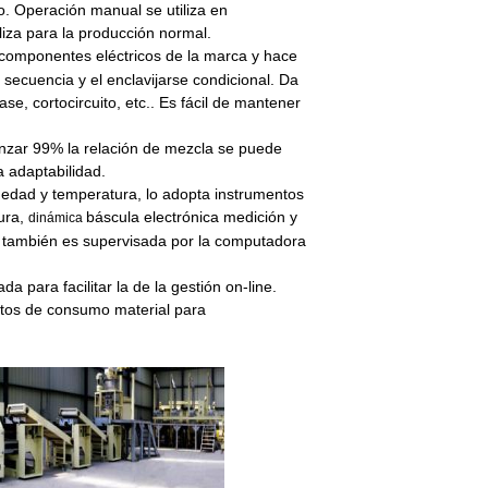
o. Operación manual se utiliza en
liza para la producción normal.
componentes eléctricos de la marca y hace
 secuencia y el enclavijarse condicional. Da
ase, cortocircuito, etc.. Es fácil de mantener
canzar 99%
la relación de mezcla se puede
na
adaptabilidad.
umedad y temperatura, lo
adopta instrumentos
tura,
báscula electrónica medición y
dinámica
y también es supervisada por la computadora
da para facilitar la
de
la gestión on-line.
ctos de
consumo material para