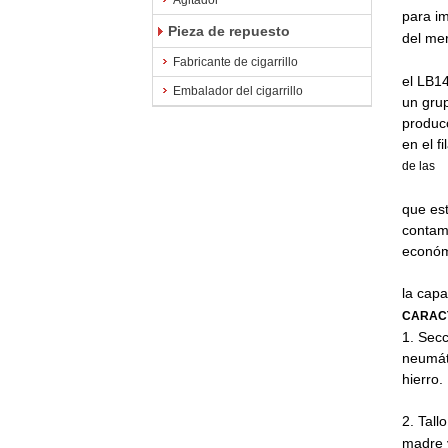
Agitador
para im
Pieza de repuesto
del me
Fabricante de cigarrillo
el LB1
Embalador del cigarrillo
un gru
producc
en el f
de las
que est
contam
económ
la cap
CARACT
1. Secc
neumáti
hierro.
2. Tall
madre 