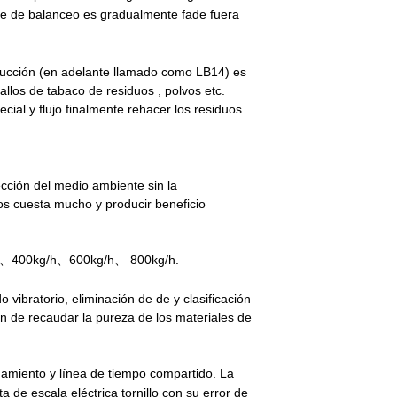
base de balanceo es gradualmente fade fuera
ducción (en adelante
llamado como LB14) es
allos de tabaco de residuos , polvos etc.
ecial y flujo finalmente rehacer los residuos
ección del medio ambiente sin la
los cuesta mucho y producir beneficio
0kg/h、400kg/h、600kg/h、
800kg/h.
o vibratorio, eliminación de
de
y clasificación
fin de recaudar
la pureza de los materiales de
namiento y línea de tiempo compartido. La
a de escala eléctrica tornillo con su error de