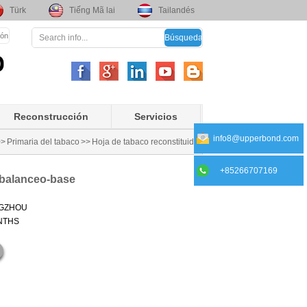
Türk
Tiếng Mã lai
Tailandés
ión
Reconstrucción
Servicios
info8@upperbond.com
>>
Primaria del tabaco
>>
Hoja de tabaco reconstituido
+85266707169
 balanceo-base
GZHOU
NTHS