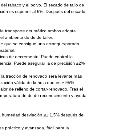
 del tabaco y el polvo. El secado de tallo de
ación es superior al 6%. Después del secado,
de transporte neumático ambos adopta
 el ambiente de
de
de taller.
de
que se consigue una arranque/parada
aterial.
rónicas de decremento. Puede
control la
ecuencia. Puede asegurar la
de
precisión ±2%
a la tracción de renovado será
levante más
ización válida de la hoja que
es ≥ 95%.
alor de relleno de
cortar-renovado. Tras el
 temperatura de
de
de reconocimiento y ayuda
la humedad desviación ≤±
1,5% después del
 es práctico y
avanzada, fácil para la