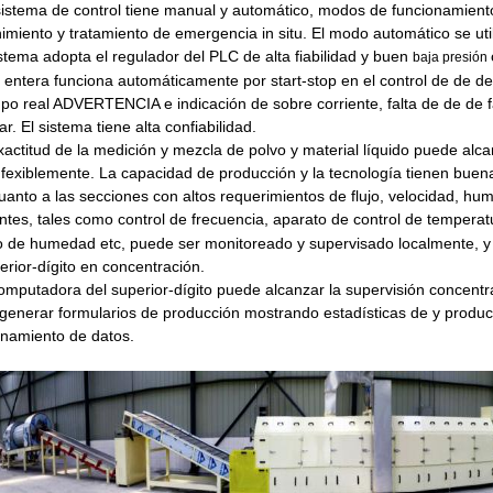
sistema de control tiene manual y automático, modos de funcionamient
miento y tratamiento de emergencia in situ. El modo automático se uti
istema adopta el regulador del PLC de alta fiabilidad y buen
baja presión
a entera funciona automáticamente por start-stop en el control de
de
de
mpo real ADVERTENCIA e indicación de sobre corriente, falta de
de
de f
ar. El sistema tiene alta confiabilidad.
xactitud de la medición y mezcla de polvo y material líquido puede al
 fexiblemente. La capacidad de producción y la tecnología tienen bue
uanto a las secciones con altos requerimientos de flujo, velocidad, h
entes, tales como control de frecuencia, aparato de control de tempera
o de humedad etc, puede ser monitoreado y supervisado
localmente, 
erior-dígito en concentración.
omputadora del superior-dígito puede alcanzar la supervisión concentra
generar formularios de producción mostrando estadísticas de
y produ
namiento de datos.