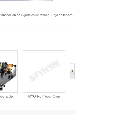
 fabricación de cigarrillos de tabaco
Hoja de tabaco
 Your Own
Hoja del tabacoo larga
MC84R Rotary Cutting
uch Filling
para la máquina de hacer
Machine For Tea Tobacc
ne
cigarrillos
Herbs