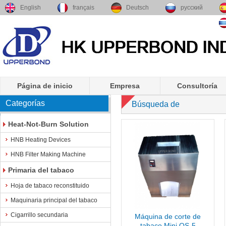
English
français
Deutsch
русский
Página de inicio
Empresa
Consultoría
Categorías
Búsqueda de
Heat-Not-Burn Solution
HNB Heating Devices
HNB Filter Making Machine
Primaria del tabaco
Hoja de tabaco reconstituido
Maquinaria principal del tabaco
Cigarrillo secundaria
Máquina de corte de
tabaco Mini QS-5