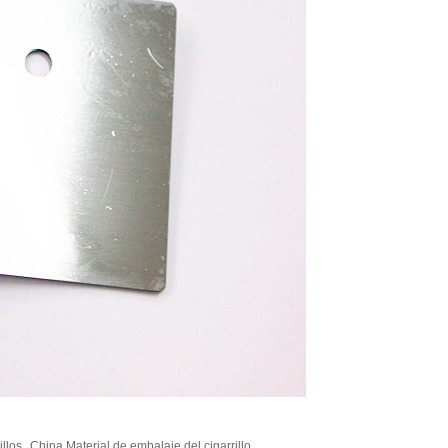
illos
China Material de embalaje del cigarrillo