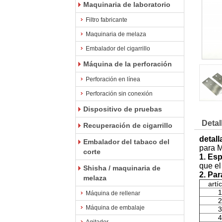
Maquinaria de laboratorio
Filtro fabricante
Maquinaria de melaza
Embalador del cigarrillo
Máquina de la perforación
Perforación en línea
Perforación sin conexión
Dispositivo de pruebas
Detal
Recuperación de cigarrillo
detal
Embalador del tabaco del
para 
corte
1. Esp
que el
Shisha / maquinaria de
2. Pa
melaza
artí
1
Máquina de rellenar
2
Máquina de embalaje
3
4