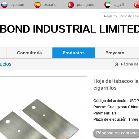
русский
español
português
العربية
Registro
Inicio de ses
Consultoría
Productos
Proyecto
uctos
Página de 
Hoja del tabacoo l
cigarrillos
Código del artículo:
UBDP
Puerto:
Guangzhou China
Payment:
T/T
Plazo de ejecución:
Three 
Póngase en contacto