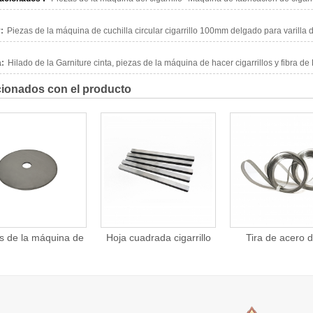
:
Piezas de la máquina de cuchilla circular cigarrillo 100mm delgado para varilla de
:
Hilado de la Garniture cinta, piezas de la máquina de hacer cigarrillos y fibra de
ionados con el producto
oja cuadrada cigarrillo
Tira de acero de la
Cigarrillo fa
haciendo piezas de la
máquina de hacer
máquina 
máquina para cortar
cigarrillos
primavera ba
papel de inflexión
Φ2.74 X