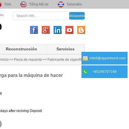
Türk
Tiếng Mã lai
Tailandés
ión
Reconstrucción
Servicios
info8@upperbond.com
inicio
>>
Pieza de repuesto
>>
Fabricante de cigarrillo
+85266707169
arga para la máquina de hacer
6
days after reciving Deposit