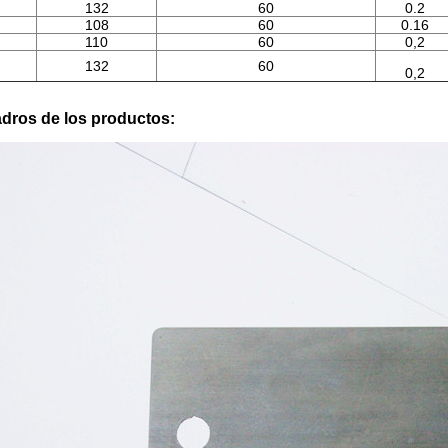
132
60
0.2
108
60
0.16
110
60
0,2
132
60
0,2
adros de los productos: