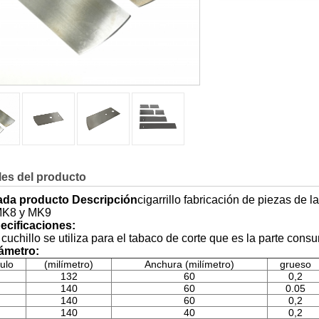
con el proveedor
les del producto
lada producto Descripción
cigarrillo fabricación de piezas de 
MK8 y MK9
ecificaciones:
 cuchillo se utiliza para el tabaco de corte que es la parte cons
rámetro:
culo
(milímetro)
Anchura (milímetro)
grueso
132
60
0,2
140
60
0.05
140
60
0,2
140
40
0,2