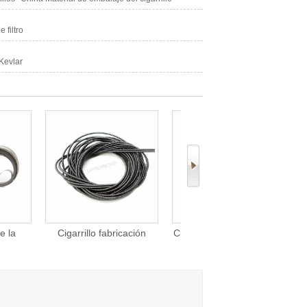
 filtro
 Kevlar
bricación
Cigarrillo vuelco rueda de
Cuchillos de aleación
piezas
corte de papel para
para la máquina de hacer
nda Φ0.8 X
máquina de hacer
cigarrillos
 4800
cigarrillos