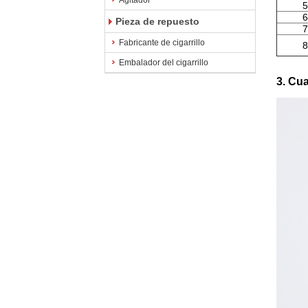
Agitador
5
6
Pieza de repuesto
7
Fabricante de cigarrillo
8
Embalador del cigarrillo
3. Cu